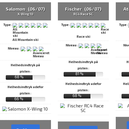
Salomon (06/07)
Fischer (06/07)
At
X-Wing 10
RC4 Race SC
Type :
Type :
Type :
Race ski
All Mountain ski
Niveau :
Niv
Niveau :
Helhedsindtryk på
H
Helhedsindtryk på
pisten :
pisten :
81 %
68 %
Helhedsindtryk udefor
Hel
Helhedsindtryk udefor
pisten :
pisten :
68 %
66 %