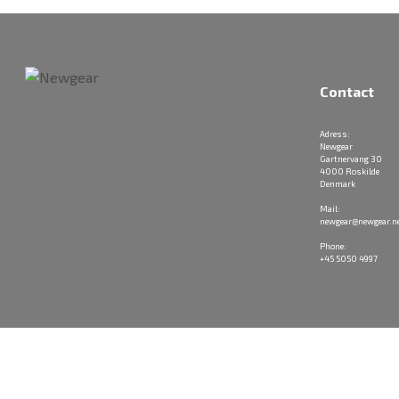
Contact
Adress:
Newgear
Gartnervang 30
4000 Roskilde
Denmark
Mail:
newgear@newgear.n
Phone:
+45 5050 4997